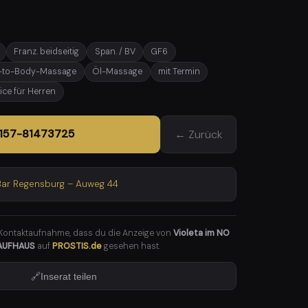
Franz. beidseitig
Span. / BV
GF6
-to-Body-Massage
Öl-Massage
mit Termin
ice für Herren
0157-81473725
← Zurück
Bar Regensburg – Auweg 44
 Kontaktaufnahme, dass du die Anzeige von
Violeta im NO
LAUFHAUS
auf
PROSTIS.de
gesehen hast.
🔗
Inserat teilen