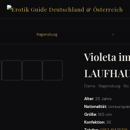
Regensburg
»
Violeta i
LAUFHA
Dame · Regensburg · No 
Alter:
25 Jahre
Nationalität:
osteuropäi
Größe:
165 cm
Konfektion:
36