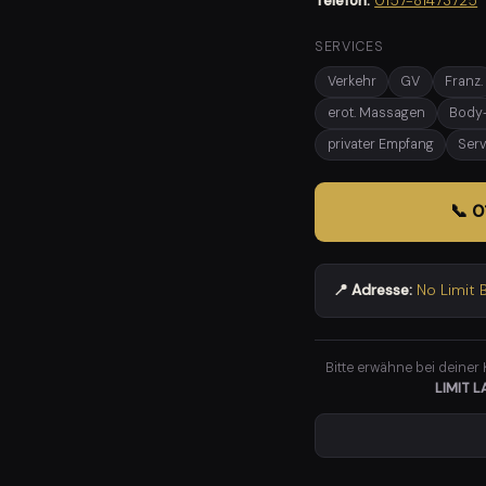
Telefon:
0157-81473725
SERVICES
Verkehr
GV
Franz.
erot. Massagen
Body
privater Empfang
Serv
📞 
📍 Adresse:
No Limit 
Bitte erwähne bei deiner
LIMIT 